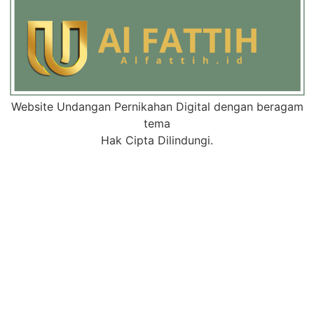
Website Undangan Pernikahan Digital dengan beragam
tema
Hak Cipta Dilindungi.