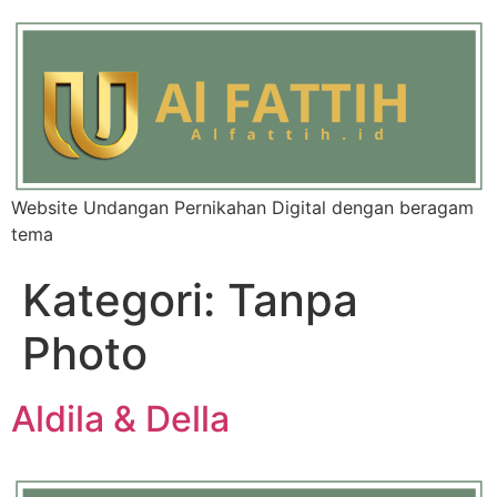
Website Undangan Pernikahan Digital dengan beragam
tema
Kategori:
Tanpa
Photo
Aldila & Della