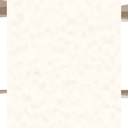
Wedding Event
Hari Yang Di nantikan
No data was found
Ucapan