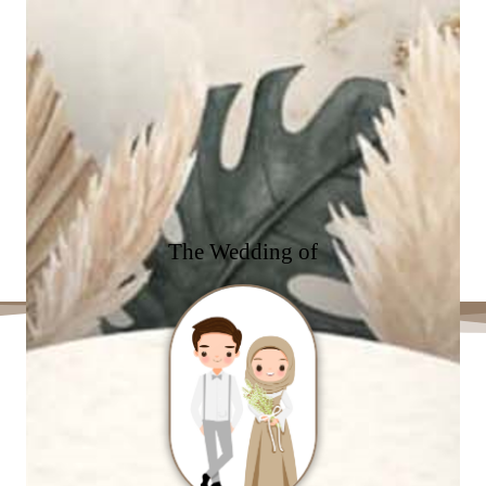
The Wedding of
0
0
0
0
0
0
0
0
Days
Hours
Minutes
Seconds
The Wedding of