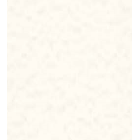
Kami Yang Berbahagia
Atas perhatian dan pengertiannya, kami mengucapkan
banyak terima kasih
Horrmat Kami